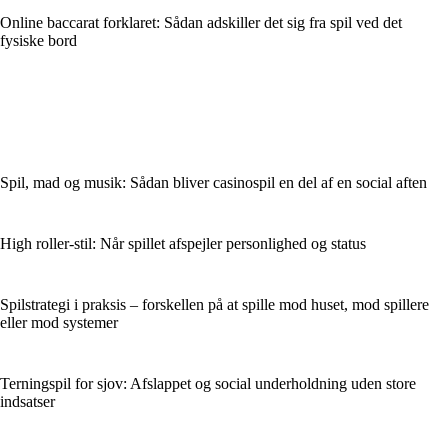
Online baccarat forklaret: Sådan adskiller det sig fra spil ved det
fysiske bord
Spil, mad og musik: Sådan bliver casinospil en del af en social aften
High roller-stil: Når spillet afspejler personlighed og status
Spilstrategi i praksis – forskellen på at spille mod huset, mod spillere
eller mod systemer
Terningspil for sjov: Afslappet og social underholdning uden store
indsatser