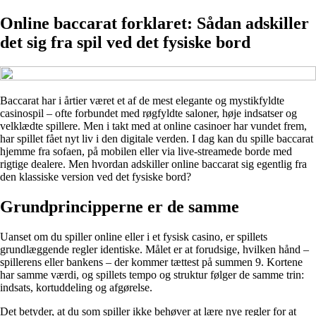
Online baccarat forklaret: Sådan adskiller
det sig fra spil ved det fysiske bord
Baccarat har i årtier været et af de mest elegante og mystikfyldte
casinospil – ofte forbundet med røgfyldte saloner, høje indsatser og
velklædte spillere. Men i takt med at online casinoer har vundet frem,
har spillet fået nyt liv i den digitale verden. I dag kan du spille baccarat
hjemme fra sofaen, på mobilen eller via live-streamede borde med
rigtige dealere. Men hvordan adskiller online baccarat sig egentlig fra
den klassiske version ved det fysiske bord?
Grundprincipperne er de samme
Uanset om du spiller online eller i et fysisk casino, er spillets
grundlæggende regler identiske. Målet er at forudsige, hvilken hånd –
spillerens eller bankens – der kommer tættest på summen 9. Kortene
har samme værdi, og spillets tempo og struktur følger de samme trin:
indsats, kortuddeling og afgørelse.
Det betyder, at du som spiller ikke behøver at lære nye regler for at