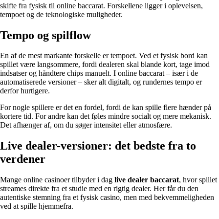
skifte fra fysisk til online baccarat. Forskellene ligger i oplevelsen,
tempoet og de teknologiske muligheder.
Tempo og spilflow
En af de mest markante forskelle er tempoet. Ved et fysisk bord kan
spillet være langsommere, fordi dealeren skal blande kort, tage imod
indsatser og håndtere chips manuelt. I online baccarat – især i de
automatiserede versioner – sker alt digitalt, og rundernes tempo er
derfor hurtigere.
For nogle spillere er det en fordel, fordi de kan spille flere hænder på
kortere tid. For andre kan det føles mindre socialt og mere mekanisk.
Det afhænger af, om du søger intensitet eller atmosfære.
Live dealer-versioner: det bedste fra to
verdener
Mange online casinoer tilbyder i dag
live dealer baccarat
, hvor spillet
streames direkte fra et studie med en rigtig dealer. Her får du den
autentiske stemning fra et fysisk casino, men med bekvemmeligheden
ved at spille hjemmefra.