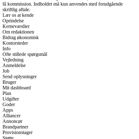
få kommission. Indholdet må kun anvendes med forudgående
skriftlig aftale.
Lær os at kende
Oprindelse
Kerneværdier
Om redaktionen
Bidrag økonomisk
Kontorsteder
Info
Ofte stillede spørgsmål
Vejledning
Anmeldelse
Job
Send oplysninger
Bruger
Mit dashboard
Plan
Udgifter
Goder
Apps
Alliancer
Annoncør
Brandpartner
Provisionstager
Støtte