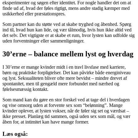
eksperimenter og søgen efter identitet. For nogle handler det om at
finde ud af, hvad der føles rigtigt, mens andre stadig kæmper med
usikkerhed eller præstationspres.
Som partner kan du støtte ved at skabe tryghed og åbenhed. Spørg
ind til, hvad hun kan lide, og vær tålmodig, hvis hun ikke altid ved
det selv. Det vigtigste er at skabe et rum, hvor lysten kan udfolde sig
uden forventninger eller sammenligninger.
30’erne – balance mellem lyst og hverdag
I 30’erne er mange kvinder midt i en travl livsfase med karriere,
børn og praktiske forpligtelser. Det kan påvirke både energiniveau
og lyst. Seksualiteten bliver ofte mere bevidst – mindre drevet af
spontanitet, men til gengæld mere forbundet med nærhed og
følelsesmæssig kontakt.
Som mand kan du gøre en stor forskel ved at tage del i hverdagen
og vise omsorg uden at forvente sex som “belønning”. Mange
kvinder oplever, at lysten vokser, når de føler sig set og værdsat –
ikke presset. Planlæg tid sammen, også uden sex som mål, og vær
åben for, at intimitet kan have mange former.
Læs også: