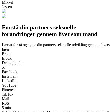
Mikkel
Jessen
Forstå din partners seksuelle
forandringer gennem livet som mand
Lær at forstå og støtte din partners seksuelle udvikling gennem livets
faser
Erotik
Erotik
Del og hjælp
X
Facebook
Instagram
LinkedIn
YouTube
Pinterest
TikTok
Mail
RSS
5 min