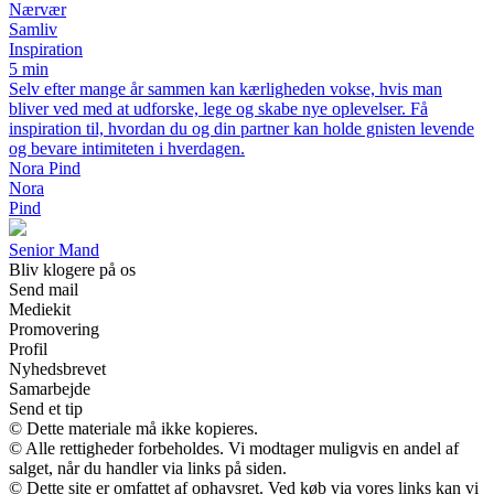
Nærvær
Samliv
Inspiration
5 min
Selv efter mange år sammen kan kærligheden vokse, hvis man
bliver ved med at udforske, lege og skabe nye oplevelser. Få
inspiration til, hvordan du og din partner kan holde gnisten levende
og bevare intimiteten i hverdagen.
Nora Pind
Nora
Pind
Senior Mand
Bliv klogere på os
Send mail
Mediekit
Promovering
Profil
Nyhedsbrevet
Samarbejde
Send et tip
© Dette materiale må ikke kopieres.
© Alle rettigheder forbeholdes. Vi modtager muligvis en andel af
salget, når du handler via links på siden.
© Dette site er omfattet af ophavsret. Ved køb via vores links kan vi