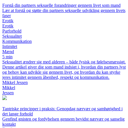
Forstå din partners seksuelle forandringer gennem livet som mand
Lær at forstå og støtte din partners seksuelle udvikling gennem livets
faser
Erotik
Erotik
Parforhold
Seksualitet
Kommunikation
Intimitet
Mænd
5 min
Seksualitet ændrer sig med alderen – både fysisk og følelsesmæssigt.
Denne artikel giver dig som mand indsigt i, hvordan din partners lyst
og behov kan udvikle sig gennem livet, og hvordan du kan styrke
jeres intimitet gennem åbenhed, respekt og kommunikation.
Mikkel Jessen
Mikkel
Jessen
Tantriske principper i praksis: Genopdag nærvær og samhørighed i
det lange forhold
Genfind gnisten og fordybelsen gennem bevidst nærvær og sanselig
kontakt