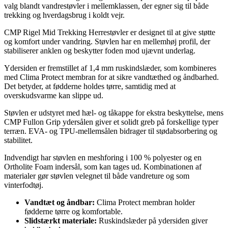
valg blandt vandrestøvler i mellemklassen, der egner sig til både
trekking og hverdagsbrug i koldt vejr.
CMP Rigel Mid Trekking Herrestøvler er designet til at give støtte
og komfort under vandring. Støvlen har en mellemhøj profil, der
stabiliserer anklen og beskytter foden mod ujævnt underlag.
Ydersiden er fremstillet af 1,4 mm ruskindslæder, som kombineres
med Clima Protect membran for at sikre vandtæthed og åndbarhed.
Det betyder, at fødderne holdes tørre, samtidig med at
overskudsvarme kan slippe ud.
Støvlen er udstyret med hæl- og tåkappe for ekstra beskyttelse, mens
CMP Fullon Grip ydersålen giver et solidt greb på forskellige typer
terræn. EVA- og TPU-mellemsålen bidrager til stødabsorbering og
stabilitet.
Indvendigt har støvlen en meshforing i 100 % polyester og en
Ortholite Foam indersål, som kan tages ud. Kombinationen af
materialer gør støvlen velegnet til både vandreture og som
vinterfodtøj.
Vandtæt og åndbar:
Clima Protect membran holder
fødderne tørre og komfortable.
Slidstærkt materiale:
Ruskindslæder på ydersiden giver