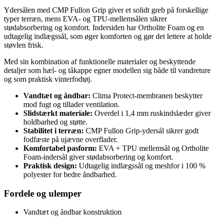
Ydersålen med CMP Fullon Grip giver et solidt greb på forskellige
typer terræn, mens EVA- og TPU-mellemsålen sikrer
stødabsorbering og komfort. Indersiden har Ortholite Foam og en
udtagelig indlægssål, som øger komforten og gør det lettere at holde
støvlen frisk.
Med sin kombination af funktionelle materialer og beskyttende
detaljer som hæl- og tåkappe egner modellen sig både til vandreture
og som praktisk vinterfodtøj.
Vandtæt og åndbar:
Clima Protect-membranen beskytter
mod fugt og tillader ventilation.
Slidstærkt materiale:
Overdel i 1,4 mm ruskindslæder giver
holdbarhed og støtte.
Stabilitet i terræn:
CMP Fullon Grip-ydersål sikrer godt
fodfæste på ujævne overflader.
Komfortabel pasform:
EVA + TPU mellemsål og Ortholite
Foam-indersål giver stødabsorbering og komfort.
Praktisk design:
Udtagelig indlægssål og meshfor i 100 %
polyester for bedre åndbarhed.
Fordele og ulemper
Vandtæt og åndbar konstruktion