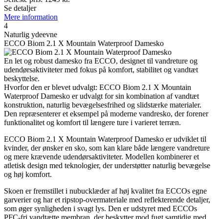
Se detaljer
Mere information
4
Naturlig ydeevne
ECCO Biom 2.1 X Mountain Waterproof Damesko
En let og robust damesko fra ECCO, designet til vandreture og
udendørsaktiviteter med fokus på komfort, stabilitet og vandtæt
beskyttelse.
Hvorfor den er blevet udvalgt: ECCO Biom 2.1 X Mountain
Waterproof Damesko er udvalgt for sin kombination af vandtæt
konstruktion, naturlig bevægelsesfrihed og slidstærke materialer.
Den repræsenterer et eksempel på moderne vandresko, der forener
funktionalitet og komfort til længere ture i varieret terræn.
ECCO Biom 2.1 X Mountain Waterproof Damesko er udviklet til
kvinder, der ønsker en sko, som kan klare både længere vandreture
og mere krævende udendørsaktiviteter. Modellen kombinerer et
atletisk design med teknologier, der understøtter naturlig bevægelse
og høj komfort.
Skoen er fremstillet i nubucklæder af høj kvalitet fra ECCOs egne
garverier og har et ripstop-overmateriale med reflekterende detaljer,
som øger synligheden i svagt lys. Den er udstyret med ECCOs
PFC-fri vandtætte membran, der beskytter mod fugt samtidig med,