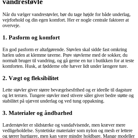
vandrestøvle
Når du vælger vandrestøvler, bør du tage højde for både underlag,
vejrforhold og din egen komfort. Her er nogle centrale faktorer at
overveje.
1. Pasform og komfort
En god pasform er altafgørende. Støvlen skal sidde fast omkring
hælen uden at klemme tæerne. Prøv støvlerne med de sokker, du
normalt bruger til vandring, og gå gerne en tur i butikken for at teste
komforten. Husk, at fødderne ofte hæver lidt under længere ture.
2. Vægt og fleksibilitet
Lette støvler giver større bevægelsesfrihed og er ideelle til dagsture
og let terræn. Tungere støvler med stivere såler giver bedre støtte og
stabilitet på ujævnt underlag og ved tung oppakning.
3. Materialer og åndbarhed
Læderstøvler er slidstærke og vandafvisende, men kræver mere
vedligeholdelse. Syntetiske materialer som nylon og mesh er lettere
og tørrer hurtigere, men kan være mindre holdbare. Mange modeller