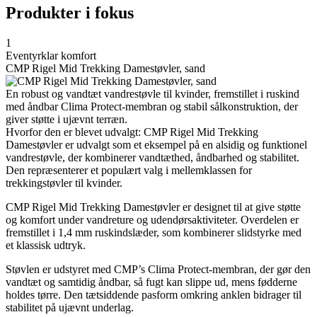
Produkter i fokus
1
Eventyrklar komfort
CMP Rigel Mid Trekking Damestøvler, sand
En robust og vandtæt vandrestøvle til kvinder, fremstillet i ruskind
med åndbar Clima Protect-membran og stabil sålkonstruktion, der
giver støtte i ujævnt terræn.
Hvorfor den er blevet udvalgt: CMP Rigel Mid Trekking
Damestøvler er udvalgt som et eksempel på en alsidig og funktionel
vandrestøvle, der kombinerer vandtæthed, åndbarhed og stabilitet.
Den repræsenterer et populært valg i mellemklassen for
trekkingstøvler til kvinder.
CMP Rigel Mid Trekking Damestøvler er designet til at give støtte
og komfort under vandreture og udendørsaktiviteter. Overdelen er
fremstillet i 1,4 mm ruskindslæder, som kombinerer slidstyrke med
et klassisk udtryk.
Støvlen er udstyret med CMP’s Clima Protect-membran, der gør den
vandtæt og samtidig åndbar, så fugt kan slippe ud, mens fødderne
holdes tørre. Den tætsiddende pasform omkring anklen bidrager til
stabilitet på ujævnt underlag.