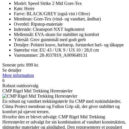
Model: Speed Strike 2 Mid Gore-Tex
Køn: Herre
Farve: BLACK/GREY (også vist i Olive)
Membran: Gore-Tex (vind- og vandtæt, åndbar)
Overdel: Ripstop-materiale
Inderside: Cleansport NXT lugtkontrol
Mellemsål: EVA-skum for stabilitet og komfort
Ydersål: Grov gummisål med godt greb
Detaljer: Polstret krave, hælstrop, forstærket hæl- og tåkappe
Størrelse vist: EU 43 / UK 9 / US 10 / 28,0 cm
Varenummer: 28-J037819_A009648131
Seneste pris:
899
kr.
Se detaljer
Mere information
6
Robust outdoorvalg
CMP Rigel Mid Trekking Herrestøvler
En robust og vandtæt trekkingstøvle fra CMP med ruskindslæder,
Clima Protect membran og Fullon Grip sål, der giver stabilitet og
komfort på ujævnt terræn.
Hvorfor den er blevet udvalgt: CMP Rigel Mid Trekking
Herrestøvler er udvalgt for sin kombination af vandtæt konstruktion,
slidstærke materialer og alsidighed. Den repræsenterer et populært