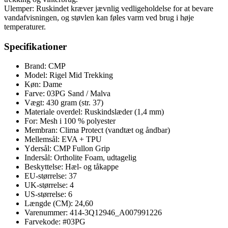
Ulemper: Ruskindet kræver jævnlig vedligeholdelse for at bevare
vandafvisningen, og støvlen kan føles varm ved brug i høje
temperaturer.
Specifikationer
Brand: CMP
Model: Rigel Mid Trekking
Køn: Dame
Farve: 03PG Sand / Malva
Vægt: 430 gram (str. 37)
Materiale overdel: Ruskindslæder (1,4 mm)
For: Mesh i 100 % polyester
Membran: Clima Protect (vandtæt og åndbar)
Mellemsål: EVA + TPU
Ydersål: CMP Fullon Grip
Indersål: Ortholite Foam, udtagelig
Beskyttelse: Hæl- og tåkappe
EU-størrelse: 37
UK-størrelse: 4
US-størrelse: 6
Længde (CM): 24,60
Varenummer: 414-3Q12946_A007991226
Farvekode: #03PG