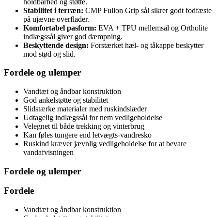
holdbarhed og støtte.
Stabilitet i terræn:
CMP Fullon Grip sål sikrer godt fodfæste
på ujævne overflader.
Komfortabel pasform:
EVA + TPU mellemsål og Ortholite
indlægssål giver god dæmpning.
Beskyttende design:
Forstærket hæl- og tåkappe beskytter
mod stød og slid.
Fordele og ulemper
Vandtæt og åndbar konstruktion
God ankelstøtte og stabilitet
Slidstærke materialer med ruskindslæder
Udtagelig indlægssål for nem vedligeholdelse
Velegnet til både trekking og vinterbrug
Kan føles tungere end letvægts-vandresko
Ruskind kræver jævnlig vedligeholdelse for at bevare
vandafvisningen
Fordele og ulemper
Fordele
Vandtæt og åndbar konstruktion