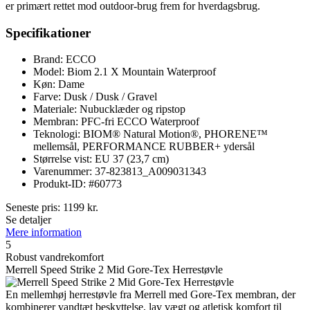
er primært rettet mod outdoor-brug frem for hverdagsbrug.
Specifikationer
Brand: ECCO
Model: Biom 2.1 X Mountain Waterproof
Køn: Dame
Farve: Dusk / Dusk / Gravel
Materiale: Nubucklæder og ripstop
Membran: PFC-fri ECCO Waterproof
Teknologi: BIOM® Natural Motion®, PHORENE™
mellemsål, PERFORMANCE RUBBER+ ydersål
Størrelse vist: EU 37 (23,7 cm)
Varenummer: 37-823813_A009031343
Produkt-ID: #60773
Seneste pris:
1199
kr.
Se detaljer
Mere information
5
Robust vandrekomfort
Merrell Speed Strike 2 Mid Gore-Tex Herrestøvle
En mellemhøj herrestøvle fra Merrell med Gore-Tex membran, der
kombinerer vandtæt beskyttelse, lav vægt og atletisk komfort til