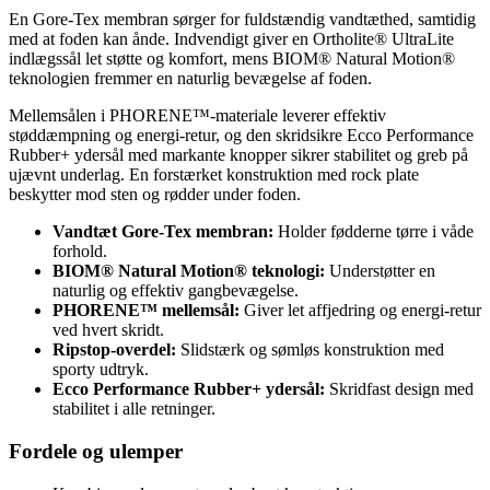
En Gore-Tex membran sørger for fuldstændig vandtæthed, samtidig
med at foden kan ånde. Indvendigt giver en Ortholite® UltraLite
indlægssål let støtte og komfort, mens BIOM® Natural Motion®
teknologien fremmer en naturlig bevægelse af foden.
Mellemsålen i PHORENE™-materiale leverer effektiv
støddæmpning og energi-retur, og den skridsikre Ecco Performance
Rubber+ ydersål med markante knopper sikrer stabilitet og greb på
ujævnt underlag. En forstærket konstruktion med rock plate
beskytter mod sten og rødder under foden.
Vandtæt Gore-Tex membran:
Holder fødderne tørre i våde
forhold.
BIOM® Natural Motion® teknologi:
Understøtter en
naturlig og effektiv gangbevægelse.
PHORENE™ mellemsål:
Giver let affjedring og energi-retur
ved hvert skridt.
Ripstop-overdel:
Slidstærk og sømløs konstruktion med
sporty udtryk.
Ecco Performance Rubber+ ydersål:
Skridfast design med
stabilitet i alle retninger.
Fordele og ulemper