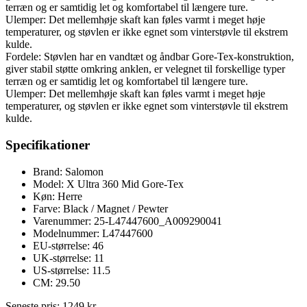
terræn og er samtidig let og komfortabel til længere ture.
Ulemper: Det mellemhøje skaft kan føles varmt i meget høje
temperaturer, og støvlen er ikke egnet som vinterstøvle til ekstrem
kulde.
Fordele: Støvlen har en vandtæt og åndbar Gore-Tex-konstruktion,
giver stabil støtte omkring anklen, er velegnet til forskellige typer
terræn og er samtidig let og komfortabel til længere ture.
Ulemper: Det mellemhøje skaft kan føles varmt i meget høje
temperaturer, og støvlen er ikke egnet som vinterstøvle til ekstrem
kulde.
Specifikationer
Brand: Salomon
Model: X Ultra 360 Mid Gore-Tex
Køn: Herre
Farve: Black / Magnet / Pewter
Varenummer: 25-L47447600_A009290041
Modelnummer: L47447600
EU-størrelse: 46
UK-størrelse: 11
US-størrelse: 11.5
CM: 29.50
Seneste pris:
1249
kr.