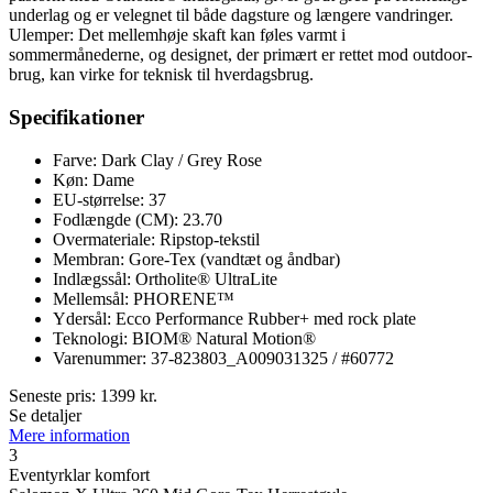
underlag og er velegnet til både dagsture og længere vandringer.
Ulemper: Det mellemhøje skaft kan føles varmt i
sommermånederne, og designet, der primært er rettet mod outdoor-
brug, kan virke for teknisk til hverdagsbrug.
Specifikationer
Farve: Dark Clay / Grey Rose
Køn: Dame
EU-størrelse: 37
Fodlængde (CM): 23.70
Overmateriale: Ripstop-tekstil
Membran: Gore-Tex (vandtæt og åndbar)
Indlægssål: Ortholite® UltraLite
Mellemsål: PHORENE™
Ydersål: Ecco Performance Rubber+ med rock plate
Teknologi: BIOM® Natural Motion®
Varenummer: 37-823803_A009031325 / #60772
Seneste pris:
1399
kr.
Se detaljer
Mere information
3
Eventyrklar komfort