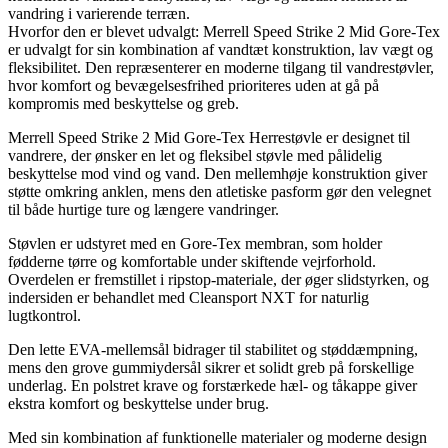
vandring i varierende terræn.
Hvorfor den er blevet udvalgt: Merrell Speed Strike 2 Mid Gore-Tex
er udvalgt for sin kombination af vandtæt konstruktion, lav vægt og
fleksibilitet. Den repræsenterer en moderne tilgang til vandrestøvler,
hvor komfort og bevægelsesfrihed prioriteres uden at gå på
kompromis med beskyttelse og greb.
Merrell Speed Strike 2 Mid Gore-Tex Herrestøvle er designet til
vandrere, der ønsker en let og fleksibel støvle med pålidelig
beskyttelse mod vind og vand. Den mellemhøje konstruktion giver
støtte omkring anklen, mens den atletiske pasform gør den velegnet
til både hurtige ture og længere vandringer.
Støvlen er udstyret med en Gore-Tex membran, som holder
fødderne tørre og komfortable under skiftende vejrforhold.
Overdelen er fremstillet i ripstop-materiale, der øger slidstyrken, og
indersiden er behandlet med Cleansport NXT for naturlig
lugtkontrol.
Den lette EVA-mellemsål bidrager til stabilitet og støddæmpning,
mens den grove gummiydersål sikrer et solidt greb på forskellige
underlag. En polstret krave og forstærkede hæl- og tåkappe giver
ekstra komfort og beskyttelse under brug.
Med sin kombination af funktionelle materialer og moderne design