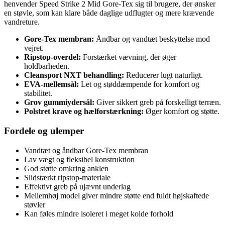
henvender Speed Strike 2 Mid Gore-Tex sig til brugere, der ønsker
en støvle, som kan klare både daglige udflugter og mere krævende
vandreture.
Gore-Tex membran:
Åndbar og vandtæt beskyttelse mod
vejret.
Ripstop-overdel:
Forstærket vævning, der øger
holdbarheden.
Cleansport NXT behandling:
Reducerer lugt naturligt.
EVA-mellemsål:
Let og støddæmpende for komfort og
stabilitet.
Grov gummiydersål:
Giver sikkert greb på forskelligt terræn.
Polstret krave og hælforstærkning:
Øger komfort og støtte.
Fordele og ulemper
Vandtæt og åndbar Gore-Tex membran
Lav vægt og fleksibel konstruktion
God støtte omkring anklen
Slidstærkt ripstop-materiale
Effektivt greb på ujævnt underlag
Mellemhøj model giver mindre støtte end fuldt højskaftede
støvler
Kan føles mindre isoleret i meget kolde forhold