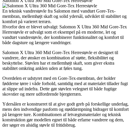
Salomon X Ultra 360 Mid Gore-Tex Herrestøvle
En teknisk vandrestøvle fra Salomon med vandtæt Gore-Tex-
membran, mellemhøjt skaft og solid ydersål, udviklet til stabilitet og
komfort på varieret terræn.
Hvorfor den er blevet udvalgt: Salomon X Ultra 360 Mid Gore-Tex
Herrestøvle er udvalgt som et eksempel på en moderne, let og
vandtæt vandrestøvle, der kombinerer funktionalitet og komfort til
både dagsture og længere vandringer.
Salomon X Ultra 360 Mid Gore-Tex Herrestøvle er designet til
vandrere, der ønsker en kombination af støtte, fleksibilitet og
beskyttelse. Støvlen har et mellemhøjt skaft, som giver ekstra
stabilitet omkring anklen uden at føles tung.
Overdelen er udstyret med en Gore-Tex-membran, der holder
fødderne tørre i våde forhold, samtidig med at materialet tillader fugt
at slippe ud indefra. Dette gør støvlen velegnet til både fugtige
skovstier og mere udfordrende bjergterræn.
Ydersålen er konstrueret til at give godt greb på forskellige underlag,
mens den indvendige pasform og støddæmpning bidrager til komfort
på længere ture. Kombinationen af letvægtsmaterialer og teknisk
konstruktion gør modellen egnet til både erfarne vandrere og dem,
der søger en alsidig støvle til fritidsbrug.