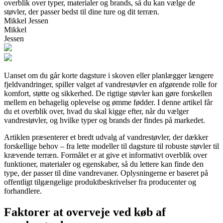
overblik over typer, materialer og brands, så du kan vælge de
støvler, der passer bedst til dine ture og dit terræn.
Mikkel Jessen
Mikkel
Jessen
Uanset om du går korte dagsture i skoven eller planlægger længere
fjeldvandringer, spiller valget af vandrestøvler en afgørende rolle for
komfort, støtte og sikkerhed. De rigtige støvler kan gøre forskellen
mellem en behagelig oplevelse og ømme fødder. I denne artikel får
du et overblik over, hvad du skal kigge efter, når du vælger
vandrestøvler, og hvilke typer og brands der findes på markedet.
Artiklen præsenterer et bredt udvalg af vandrestøvler, der dækker
forskellige behov – fra lette modeller til dagsture til robuste støvler til
krævende terræn. Formålet er at give et informativt overblik over
funktioner, materialer og egenskaber, så du lettere kan finde den
type, der passer til dine vandrevaner. Oplysningerne er baseret på
offentligt tilgængelige produktbeskrivelser fra producenter og
forhandlere.
Faktorer at overveje ved køb af