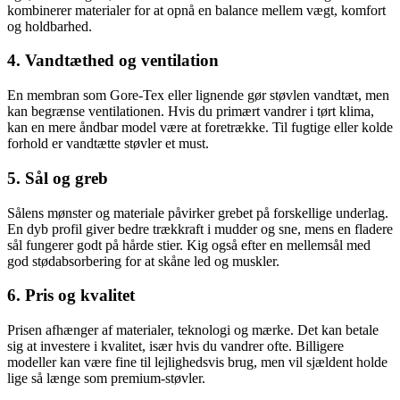
kombinerer materialer for at opnå en balance mellem vægt, komfort
og holdbarhed.
4. Vandtæthed og ventilation
En membran som Gore-Tex eller lignende gør støvlen vandtæt, men
kan begrænse ventilationen. Hvis du primært vandrer i tørt klima,
kan en mere åndbar model være at foretrække. Til fugtige eller kolde
forhold er vandtætte støvler et must.
5. Sål og greb
Sålens mønster og materiale påvirker grebet på forskellige underlag.
En dyb profil giver bedre trækkraft i mudder og sne, mens en fladere
sål fungerer godt på hårde stier. Kig også efter en mellemsål med
god stødabsorbering for at skåne led og muskler.
6. Pris og kvalitet
Prisen afhænger af materialer, teknologi og mærke. Det kan betale
sig at investere i kvalitet, især hvis du vandrer ofte. Billigere
modeller kan være fine til lejlighedsvis brug, men vil sjældent holde
lige så længe som premium-støvler.