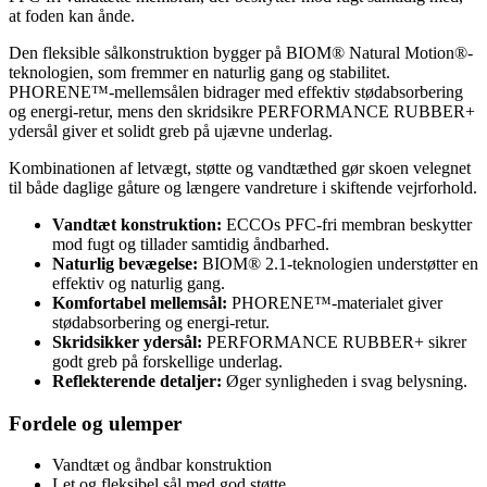
at foden kan ånde.
Den fleksible sålkonstruktion bygger på BIOM® Natural Motion®-
teknologien, som fremmer en naturlig gang og stabilitet.
PHORENE™-mellemsålen bidrager med effektiv stødabsorbering
og energi-retur, mens den skridsikre PERFORMANCE RUBBER+
ydersål giver et solidt greb på ujævne underlag.
Kombinationen af letvægt, støtte og vandtæthed gør skoen velegnet
til både daglige gåture og længere vandreture i skiftende vejrforhold.
Vandtæt konstruktion:
ECCOs PFC-fri membran beskytter
mod fugt og tillader samtidig åndbarhed.
Naturlig bevægelse:
BIOM® 2.1-teknologien understøtter en
effektiv og naturlig gang.
Komfortabel mellemsål:
PHORENE™-materialet giver
stødabsorbering og energi-retur.
Skridsikker ydersål:
PERFORMANCE RUBBER+ sikrer
godt greb på forskellige underlag.
Reflekterende detaljer:
Øger synligheden i svag belysning.
Fordele og ulemper
Vandtæt og åndbar konstruktion
Let og fleksibel sål med god støtte