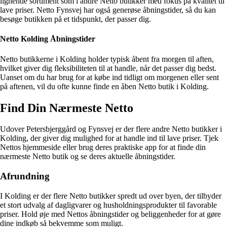
lignende sortiment som i andre Netto butikker med fokus på kvalitet til
lave priser. Netto Fynsvej har også generøse åbningstider, så du kan
besøge butikken på et tidspunkt, der passer dig.
Netto Kolding Åbningstider
Netto butikkerne i Kolding holder typisk åbent fra morgen til aften,
hvilket giver dig fleksibiliteten til at handle, når det passer dig bedst.
Uanset om du har brug for at købe ind tidligt om morgenen eller sent
på aftenen, vil du ofte kunne finde en åben Netto butik i Kolding.
Find Din Nærmeste Netto
Udover Petersbjerggård og Fynsvej er der flere andre Netto butikker i
Kolding, der giver dig mulighed for at handle ind til lave priser. Tjek
Nettos hjemmeside eller brug deres praktiske app for at finde din
nærmeste Netto butik og se deres aktuelle åbningstider.
Afrundning
I Kolding er der flere Netto butikker spredt ud over byen, der tilbyder
et stort udvalg af dagligvarer og husholdningsprodukter til favorable
priser. Hold øje med Nettos åbningstider og beliggenheder for at gøre
dine indkøb så bekvemme som muligt.