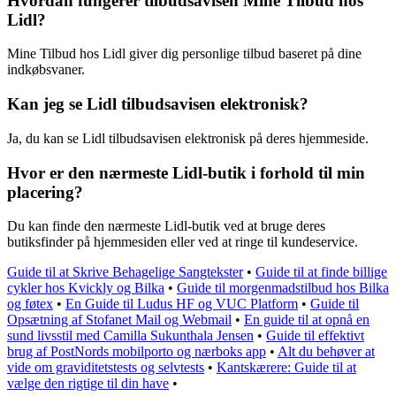
Hvordan fungerer tilbudsavisen Mine Tilbud hos
Lidl?
Mine Tilbud hos Lidl giver dig personlige tilbud baseret på dine
indkøbsvaner.
Kan jeg se Lidl tilbudsavisen elektronisk?
Ja, du kan se Lidl tilbudsavisen elektronisk på deres hjemmeside.
Hvor er den nærmeste Lidl-butik i forhold til min
placering?
Du kan finde den nærmeste Lidl-butik ved at bruge deres
butiksfinder på hjemmesiden eller ved at ringe til kundeservice.
Guide til at Skrive Behagelige Sangtekster
•
Guide til at finde billige
cykler hos Kvickly og Bilka
•
Guide til morgenmadstilbud hos Bilka
og føtex
•
En Guide til Ludus HF og VUC Platform
•
Guide til
Opsætning af Stofanet Mail og Webmail
•
En guide til at opnå en
sund livsstil med Camilla Sukunthala Jensen
•
Guide til effektivt
brug af PostNords mobilporto og nærboks app
•
Alt du behøver at
vide om graviditetstests og selvtests
•
Kantskærere: Guide til at
vælge den rigtige til din have
•