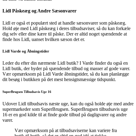
Lidl Påskeæg og Andre Sæsonvarer
Lidl er også et populært sted at handle sæsonvarer som påskeæg.
Hold øje med Lidl påskeæg i deres tilbudsaviser, så du kan forkæle
dig selv eller dine kære til påske. Der er altid noget spændende at
finde hos Lidl, uanset hvilken sæson det er.
Lidl Varde og Åbningstider
Leder du efter din nærmeste Lidl butik? I Varde finder du også en
Lidl butik, der byder på spændende tilbud og masser af gode varer.
Vær opmærksom på Lidl Varde åbningstider, så du kan planlægge
dit besøg i butikken på det mest hensigtsmæssige tidspunkt.
SuperBrugsen Tilbudsavis Uge 16
Udover Lidl tilbudsavis næste uge, kan du også holde øje med andre
supermarkeder som SuperBrugsen. SuperBrugsen tilbudsavis uge
16 er en god kilde til at finde gode tilbud på dagligvarer og andre
varer.
Vær opmærksom på at tilbudsaviserne kan variere fra
butik til butik, så det er altid en god idé at tjekke