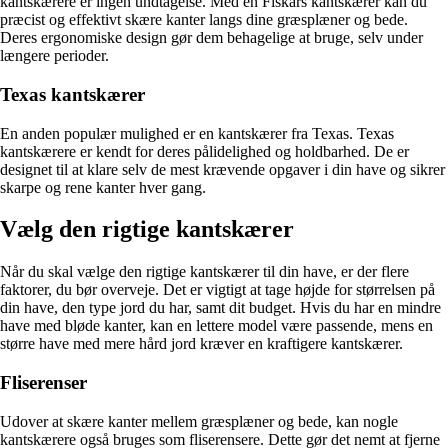
kantskærere er ingen undtagelse. Med en Fiskars kantskærer kan du
præcist og effektivt skære kanter langs dine græsplæner og bede.
Deres ergonomiske design gør dem behagelige at bruge, selv under
længere perioder.
Texas kantskærer
En anden populær mulighed er en kantskærer fra Texas. Texas
kantskærere er kendt for deres pålidelighed og holdbarhed. De er
designet til at klare selv de mest krævende opgaver i din have og sikrer
skarpe og rene kanter hver gang.
Vælg den rigtige kantskærer
Når du skal vælge den rigtige kantskærer til din have, er der flere
faktorer, du bør overveje. Det er vigtigt at tage højde for størrelsen på
din have, den type jord du har, samt dit budget. Hvis du har en mindre
have med bløde kanter, kan en lettere model være passende, mens en
større have med mere hård jord kræver en kraftigere kantskærer.
Fliserenser
Udover at skære kanter mellem græsplæner og bede, kan nogle
kantskærere også bruges som fliserensere. Dette gør det nemt at fjerne