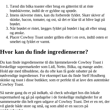
Tænd din bilka toaster eller brug en gitterrist til at riste
brødskiverne, indtil de er gyldne og sprøde.
Imens skiverne ristes, kan du forberede fyldet. Skær skiver af
skinke, bacon, tomater, og ost, så det er klar til at blive lagt på
brødet.
Når brødet er ristet, lægges fyldet på brødet i lag alt efter smag
og ønske.
Placer Cowboy Toast under grillen eller i en ovn, indtil osten er
smeltet og fyldet er varmt.
Hvor kan du finde ingredienserne?
Du kan finde ingredienserne til din hjemmelavede Cowboy Toast i
forskellige supermarkeder som Lidl, Netto, Bilka, og mange andre.
Hold øje med tilbuddene, da du ofte kan få gode rabatter på de
nødvendige ingredienser. For eksempel kan du finde Steff Houlberg
skinke og toast i disse butikker, som er perfekt til at lave den autentiske
Cowboy Toast.
Så næste gang du er på indkøb, så check udvalget hos din lokale
supermarked og gå på opdagelse i de forskellige muligheder for at
sammensætte din helt egen udgave af Cowboy Toast. Det er en ret, der
vil glæde både store og små, og som altid er en succes på