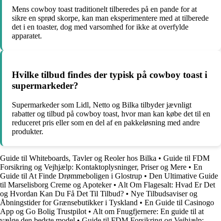
Mens cowboy toast traditionelt tilberedes på en pande for at
sikre en sprød skorpe, kan man eksperimentere med at tilberede
det i en toaster, dog med varsomhed for ikke at overfylde
apparatet.
Hvilke tilbud findes der typisk på cowboy toast i
supermarkeder?
Supermarkeder som Lidl, Netto og Bilka tilbyder jævnligt
rabatter og tilbud på cowboy toast, hvor man kan købe det til en
reduceret pris eller som en del af en pakkeløsning med andre
produkter.
Guide til Whiteboards, Tavler og Reoler hos Bilka
•
Guide til FDM
Forsikring og Vejhjælp: Kontaktoplysninger, Priser og Mere
•
En
Guide til At Finde Drømmeboligen i Glostrup
•
Den Ultimative Guide
til Marselisborg Creme og Apoteker
•
Alt Om Flagesalt: Hvad Er Det
og Hvordan Kan Du Få Det Til Tilbud?
•
Nye Tilbudsaviser og
Åbningstider for Grænsebutikker i Tyskland
•
En Guide til Casinogo
App og Go Bolig Trustpilot
•
Alt om Fnugfjernere: En guide til at
vælge den bedste model
•
Guide til FDM Forsikring og Vejhjælp: