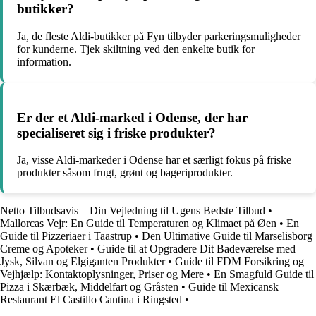
butikker?
Ja, de fleste Aldi-butikker på Fyn tilbyder parkeringsmuligheder
for kunderne. Tjek skiltning ved den enkelte butik for
information.
Er der et Aldi-marked i Odense, der har
specialiseret sig i friske produkter?
Ja, visse Aldi-markeder i Odense har et særligt fokus på friske
produkter såsom frugt, grønt og bageriprodukter.
Netto Tilbudsavis – Din Vejledning til Ugens Bedste Tilbud
•
Mallorcas Vejr: En Guide til Temperaturen og Klimaet på Øen
•
En
Guide til Pizzeriaer i Taastrup
•
Den Ultimative Guide til Marselisborg
Creme og Apoteker
•
Guide til at Opgradere Dit Badeværelse med
Jysk, Silvan og Elgiganten Produkter
•
Guide til FDM Forsikring og
Vejhjælp: Kontaktoplysninger, Priser og Mere
•
En Smagfuld Guide til
Pizza i Skærbæk, Middelfart og Gråsten
•
Guide til Mexicansk
Restaurant El Castillo Cantina i Ringsted
•