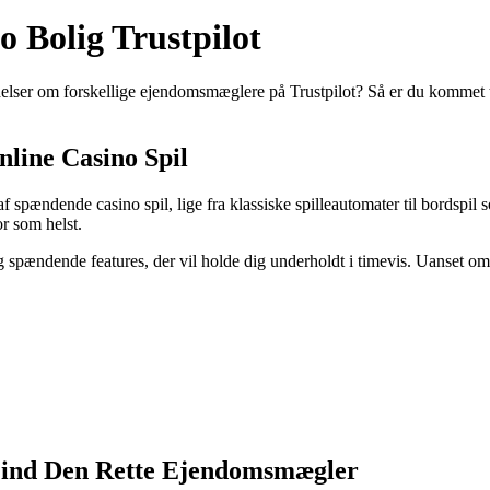
 Bolig Trustpilot
eldelser om forskellige ejendomsmæglere på Trustpilot? Så er du kommet 
.
line Casino Spil
f spændende casino spil, lige fra klassiske spilleautomater til bordspi
r som helst.
spændende features, der vil holde dig underholdt i timevis. Uanset om d
 Find Den Rette Ejendomsmægler