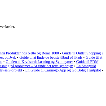
erførsler.
enfri Produkter hos Netto og Rema 1000
•
Guide til Outlet Shopping i
tex og Jysk
•
Guide til at finde de bedste tilbud på iPads
•
Guide til at
ge
•
Guiden til Krydsord: Løsning og Synonymer
•
Guide til FDM
øsning på problemet – At finde det rette synonym
•
En Smagfuld
et-selv-projekt
•
En Guide til Casinogo App og Go Bolig Trustpilot
•