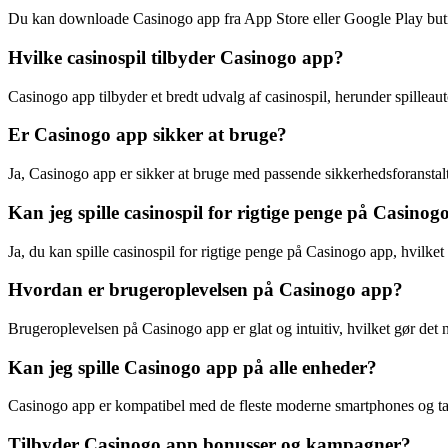
Du kan downloade Casinogo app fra App Store eller Google Play but
Hvilke casinospil tilbyder Casinogo app?
Casinogo app tilbyder et bredt udvalg af casinospil, herunder spilleauto
Er Casinogo app sikker at bruge?
Ja, Casinogo app er sikker at bruge med passende sikkerhedsforanstaltn
Kan jeg spille casinospil for rigtige penge på Casino
Ja, du kan spille casinospil for rigtige penge på Casinogo app, hvilket 
Hvordan er brugeroplevelsen på Casinogo app?
Brugeroplevelsen på Casinogo app er glat og intuitiv, hvilket gør det 
Kan jeg spille Casinogo app på alle enheder?
Casinogo app er kompatibel med de fleste moderne smartphones og tabl
Tilbyder Casinogo app bonusser og kampagner?