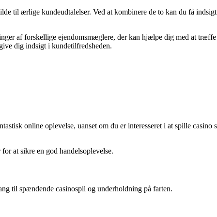
de til ærlige kundeudtalelser. Ved at kombinere de to kan du få indsigt
nger af forskellige ejendomsmæglere, der kan hjælpe dig med at træffe i
ive dig indsigt i kundetilfredsheden.
astisk online oplevelse, uanset om du er interesseret i at spille casino 
for at sikre en god handelsoplevelse.
ang til spændende casinospil og underholdning på farten.