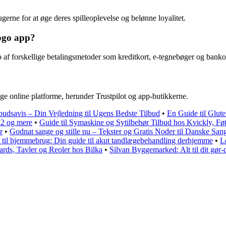
erne for at øge deres spilleoplevelse og belønne loyalitet.
nogo app?
 af forskellige betalingsmetoder som kreditkort, e-tegnebøger og bankov
ge online platforme, herunder Trustpilot og app-butikkerne.
budsavis – Din Vejledning til Ugens Bedste Tilbud
•
En Guide til Glut
V2 og mere
•
Guide til Symaskine og Sytilbehør Tilbud hos Kvickly, Fø
r
•
Godnat sange og stille nu – Tekster og Gratis Noder til Danske San
 til hjemmebrug: Din guide til akut tandlægebehandling derhjemme
•
L
ards, Tavler og Reoler hos Bilka
•
Silvan Byggemarked: Alt til dit gør-d