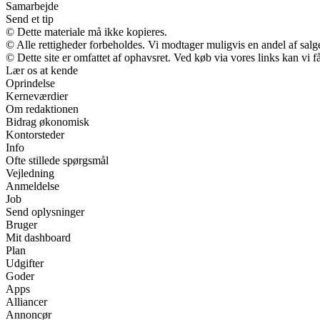
Samarbejde
Send et tip
© Dette materiale må ikke kopieres.
© Alle rettigheder forbeholdes. Vi modtager muligvis en andel af salge
© Dette site er omfattet af ophavsret. Ved køb via vores links kan vi
Lær os at kende
Oprindelse
Kerneværdier
Om redaktionen
Bidrag økonomisk
Kontorsteder
Info
Ofte stillede spørgsmål
Vejledning
Anmeldelse
Job
Send oplysninger
Bruger
Mit dashboard
Plan
Udgifter
Goder
Apps
Alliancer
Annoncør