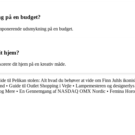
g på en budget?
n imponerende udsmykning på en budget.
it hjem?
ekorere dit hjem på en kreativ måde.
de til Pelikan stolen: Alt hvad du behøver at vide om Finn Juhls ikoni
and
•
Guide til Outlet Shopping i Vejle
•
Lampemesteren og designerlys –
 og Mere
•
En Gennemgang af NASDAQ OMX Nordic
•
Femina Horos