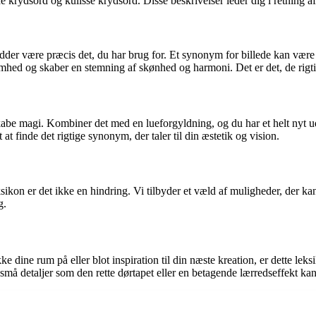
e krydsord og kulisse krydsord. Disse beskrivelser leder dig i retning a
dder være præcis det, du har brug for. Et synonym for billede kan være 
ed og skaber en stemning af skønhed og harmoni. Det er det, de rigtig
at skabe magi. Kombiner det med en lueforgyldning, og du har et helt nyt
 at finde det rigtige synonym, der taler til din æstetik og vision.
n er det ikke en hindring. Vi tilbyder et væld af muligheder, der kan væ
g.
 dine rum på eller blot inspiration til din næste kreation, er dette le
må detaljer som den rette dørtapet eller en betagende lærredseffekt kan 