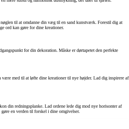
f en mere subtil og harmonisk udsmykning, der taler til sjælen.
nøglen til at omdanne din væg til en sand kunstværk. Forestil dig at
e ord kan gøre for dine kreationer.
 udgangspunkt for din dekoration. Måske er dørtapetet den perfekte
re med til at løfte dine kreationer til nye højder. Lad dig inspirere af
ksikon din redningsplanke. Lad ordene lede dig mod nye horisonter af
gøre en verden til forskel i dine omgivelser.