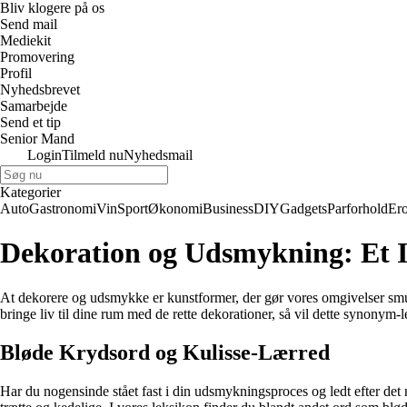
Bliv klogere på os
Send mail
Mediekit
Promovering
Profil
Nyhedsbrevet
Samarbejde
Send et tip
Senior Mand
Login
Tilmeld nu
Nyhedsmail
Kategorier
Auto
Gastronomi
Vin
Sport
Økonomi
Business
DIY
Gadgets
Parforhold
Ero
Dekoration og Udsmykning: Et 
At dekorere og udsmykke er kunstformer, der gør vores omgivelser smuk
bringe liv til dine rum med de rette dekorationer, så vil dette synonym-
Bløde Krydsord og Kulisse-Lærred
Har du nogensinde stået fast i din udsmykningsproces og ledt efter det 