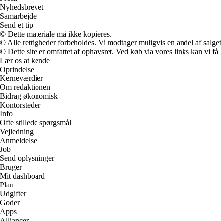
Nyhedsbrevet
Samarbejde
Send et tip
© Dette materiale må ikke kopieres.
© Alle rettigheder forbeholdes. Vi modtager muligvis en andel af salget,
© Dette site er omfattet af ophavsret. Ved køb via vores links kan vi 
Lær os at kende
Oprindelse
Kerneværdier
Om redaktionen
Bidrag økonomisk
Kontorsteder
Info
Ofte stillede spørgsmål
Vejledning
Anmeldelse
Job
Send oplysninger
Bruger
Mit dashboard
Plan
Udgifter
Goder
Apps
Alliancer