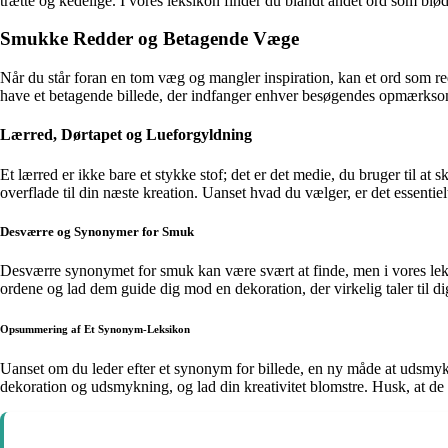
trætte og kedelige. I vores leksikon finder du blandt andet ord som blød
Smukke Redder og Betagende Væge
Når du står foran en tom væg og mangler inspiration, kan et ord som re
have et betagende billede, der indfanger enhver besøgendes opmærksomh
Lærred, Dørtapet og Lueforgyldning
Et lærred er ikke bare et stykke stof; det er det medie, du bruger til 
overflade til din næste kreation. Uanset hvad du vælger, er det essentielt
Desværre og Synonymer for Smuk
Desværre synonymet for smuk kan være svært at finde, men i vores leksiko
ordene og lad dem guide dig mod en dekoration, der virkelig taler til di
Opsummering af Et Synonym-Leksikon
Uanset om du leder efter et synonym for billede, en ny måde at udsmykke
dekoration og udsmykning, og lad din kreativitet blomstre. Husk, at de s