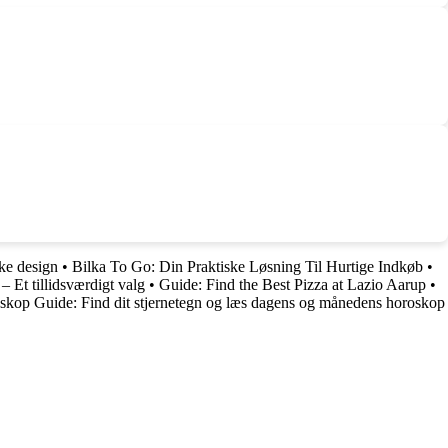
ske design
•
Bilka To Go: Din Praktiske Løsning Til Hurtige Indkøb
•
 Et tillidsværdigt valg
•
Guide: Find the Best Pizza at Lazio Aarup
•
kop Guide: Find dit stjernetegn og læs dagens og månedens horoskop