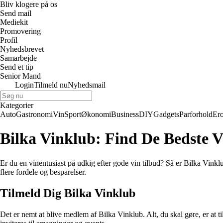
Bliv klogere på os
Send mail
Mediekit
Promovering
Profil
Nyhedsbrevet
Samarbejde
Send et tip
Senior Mand
Login
Tilmeld nu
Nyhedsmail
Kategorier
Auto
Gastronomi
Vin
Sport
Økonomi
Business
DIY
Gadgets
Parforhold
Ero
Bilka Vinklub: Find De Bedste V
Er du en vinentusiast på udkig efter gode vin tilbud? Så er Bilka Vinklu
flere fordele og besparelser.
Tilmeld Dig Bilka Vinklub
Det er nemt at blive medlem af Bilka Vinklub. Alt, du skal gøre, er at