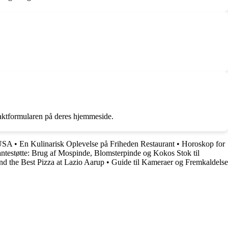
taktformularen på deres hjemmeside.
 USA
•
En Kulinarisk Oplevelse på Friheden Restaurant
•
Horoskop for
lantestøtte: Brug af Mospinde, Blomsterpinde og Kokos Stok til
nd the Best Pizza at Lazio Aarup
•
Guide til Kameraer og Fremkaldelse