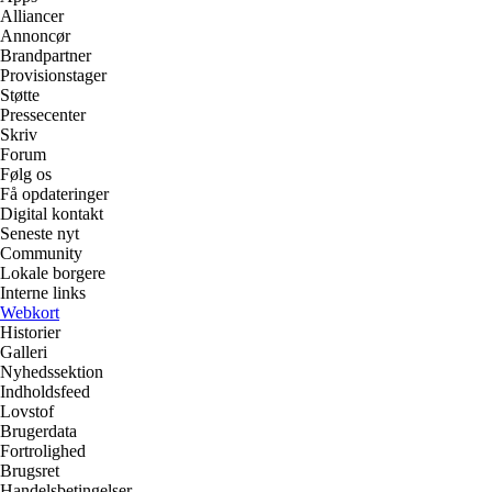
Alliancer
Annoncør
Brandpartner
Provisionstager
Støtte
Pressecenter
Skriv
Forum
Følg os
Få opdateringer
Digital kontakt
Seneste nyt
Community
Lokale borgere
Interne links
Webkort
Historier
Galleri
Nyhedssektion
Indholdsfeed
Lovstof
Brugerdata
Fortrolighed
Brugsret
Handelsbetingelser