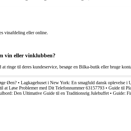
es vinafdeling eller online.
 vin eller vinklubben?
at ringe til deres kundeservice, besøge en Bilka-butik eller bruge kon
søge Øen?
•
Lagkagehuset i New York: En smagfuld dansk oplevelse i
til at Løse Problemer med Dit Telefonnummer 63157793
•
Guide til P
ulbord: Den Ultimative Guide til en Traditionsrig Julebuffet
•
Guide: Fi