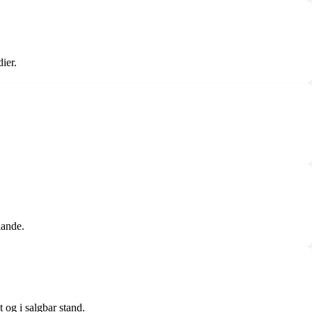
ier.
lande.
 og i salgbar stand.