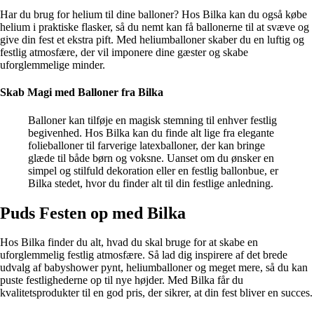
Har du brug for helium til dine balloner? Hos Bilka kan du også købe
helium i praktiske flasker, så du nemt kan få ballonerne til at svæve og
give din fest et ekstra pift. Med heliumballoner skaber du en luftig og
festlig atmosfære, der vil imponere dine gæster og skabe
uforglemmelige minder.
Skab Magi med Balloner fra Bilka
Balloner kan tilføje en magisk stemning til enhver festlig
begivenhed. Hos Bilka kan du finde alt lige fra elegante
folieballoner til farverige latexballoner, der kan bringe
glæde til både børn og voksne. Uanset om du ønsker en
simpel og stilfuld dekoration eller en festlig ballonbue, er
Bilka stedet, hvor du finder alt til din festlige anledning.
Puds Festen op med Bilka
Hos Bilka finder du alt, hvad du skal bruge for at skabe en
uforglemmelig festlig atmosfære. Så lad dig inspirere af det brede
udvalg af babyshower pynt, heliumballoner og meget mere, så du kan
puste festlighederne op til nye højder. Med Bilka får du
kvalitetsprodukter til en god pris, der sikrer, at din fest bliver en succes.