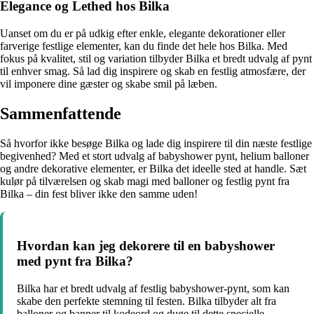
Elegance og Lethed hos Bilka
Uanset om du er på udkig efter enkle, elegante dekorationer eller
farverige festlige elementer, kan du finde det hele hos Bilka. Med
fokus på kvalitet, stil og variation tilbyder Bilka et bredt udvalg af pynt
til enhver smag. Så lad dig inspirere og skab en festlig atmosfære, der
vil imponere dine gæster og skabe smil på læben.
Sammenfattende
Så hvorfor ikke besøge Bilka og lade dig inspirere til din næste festlige
begivenhed? Med et stort udvalg af babyshower pynt, helium balloner
og andre dekorative elementer, er Bilka det ideelle sted at handle. Sæt
kulør på tilværelsen og skab magi med balloner og festlig pynt fra
Bilka – din fest bliver ikke den samme uden!
Hvordan kan jeg dekorere til en babyshower
med pynt fra Bilka?
Bilka har et bredt udvalg af festlig babyshower-pynt, som kan
skabe den perfekte stemning til festen. Bilka tilbyder alt fra
balloner og banner til kodeord og duge til dette specielle